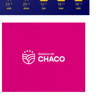
23
20
12
16
16
℃
℃
℃
℃
℃
sáb
dom
lun
mar
mié