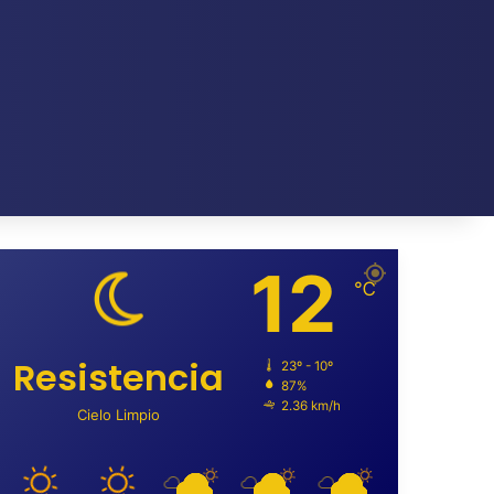
12
℃
Resistencia
23º - 10º
87%
2.36 km/h
Cielo Limpio