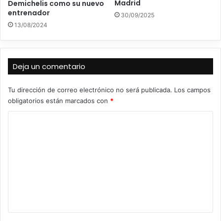
Madrid
Demichelis como su nuevo
entrenador
30/09/2025
13/08/2024
Deja un comentario
Tu dirección de correo electrónico no será publicada.
Los campos
obligatorios están marcados con
*
C
o
m
e
n
t
a