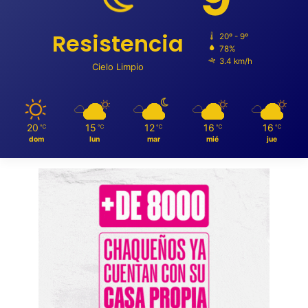
Resistencia
20º - 9º
78%
3.4 km/h
Cielo Limpio
20
15
12
16
16
℃
℃
℃
℃
℃
dom
lun
mar
mié
jue