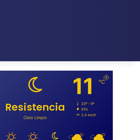
11
℃
Resistencia
23º - 9º
91%
2.4 km/h
Cielo Limpio