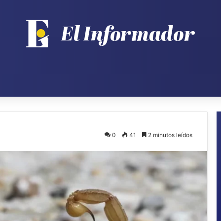
0
41
2 minutos leídos