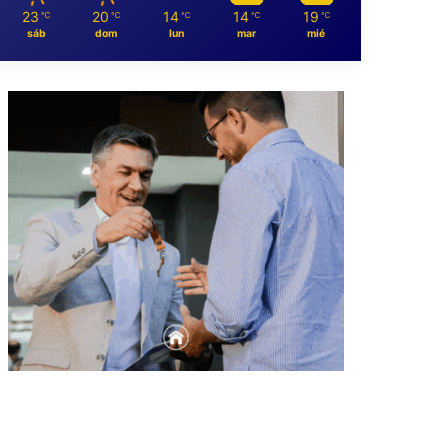
23
20
14
14
19
℃
℃
℃
℃
℃
sáb
dom
lun
mar
mié