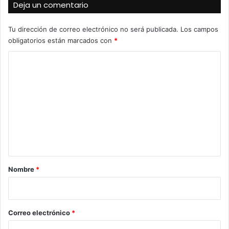
Deja un comentario
Tu dirección de correo electrónico no será publicada.
Los campos
obligatorios están marcados con
*
C
o
m
e
n
t
a
r
Nombre
*
i
o
*
Correo electrónico
*