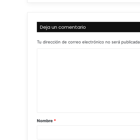
Deja un comentario
Tu dirección de correo electrónico no será publicada
C
o
m
e
n
t
a
r
Nombre
*
i
o