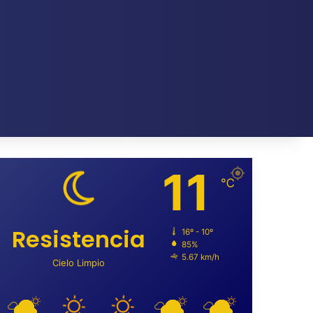
11
℃
Resistencia
16º - 10º
85%
5.67 km/h
Cielo Limpio