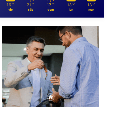
16
21
17
13
13
℃
℃
℃
℃
℃
vie
sáb
dom
lun
mar