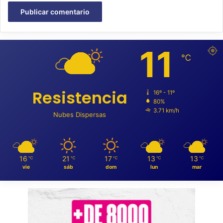
11
℃
Resistencia
16º - 11º
80%
3.71 km/h
Nubes Dispersas
16
21
17
13
13
℃
℃
℃
℃
℃
vie
sáb
dom
lun
mar