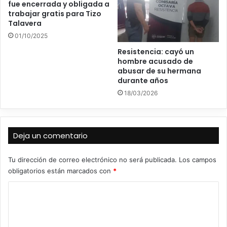
fue encerrada y obligada a
trabajar gratis para Tizo
Talavera
01/10/2025
Resistencia: cayó un
hombre acusado de
abusar de su hermana
durante años
18/03/2026
Deja un comentario
Tu dirección de correo electrónico no será publicada.
Los campos
obligatorios están marcados con
*
C
o
m