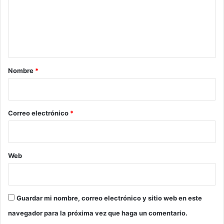
e
n
t
a
r
Nombre
*
i
o
*
Correo electrónico
*
Web
Guardar mi nombre, correo electrónico y sitio web en este
navegador para la próxima vez que haga un comentario.