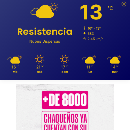
13
℃
Resistencia
16º - 13º
68%
2.45 km/h
Nubes Dispersas
16
21
17
11
14
℃
℃
℃
℃
℃
vie
sáb
dom
lun
mar