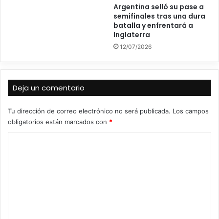
Argentina selló su pase a
semifinales tras una dura
batalla y enfrentará a
Inglaterra
12/07/2026
Deja un comentario
Tu dirección de correo electrónico no será publicada.
Los campos
obligatorios están marcados con
*
C
o
m
e
n
t