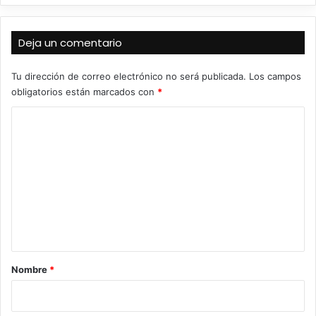
Deja un comentario
Tu dirección de correo electrónico no será publicada.
Los campos
obligatorios están marcados con
*
C
o
m
e
n
t
a
r
Nombre
*
i
o