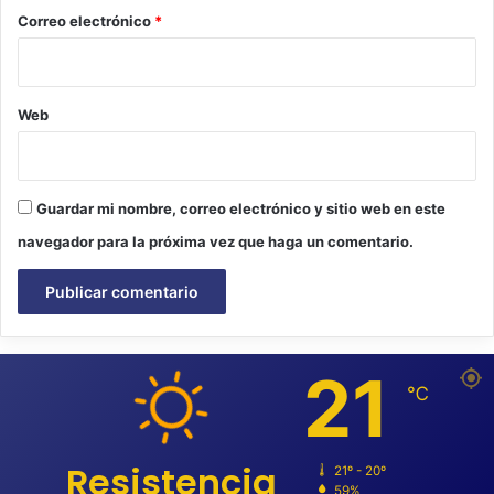
*
Correo electrónico
*
Web
Guardar mi nombre, correo electrónico y sitio web en este
navegador para la próxima vez que haga un comentario.
21
℃
Resistencia
21º - 20º
59%