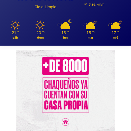
3.92 km/h
Cielo Limpio
21
20
15
15
17
℃
℃
℃
℃
℃
sáb
dom
lun
mar
mié