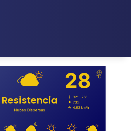
28
℃
Resistencia
32º - 26º
73%
4.93 km/h
Nubes Dispersas