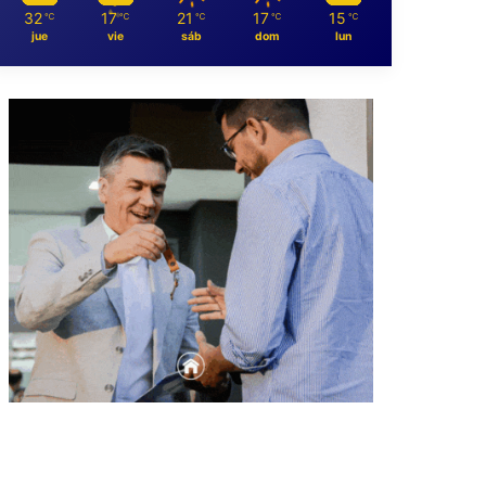
32
17
21
17
15
℃
℃
℃
℃
℃
jue
vie
sáb
dom
lun