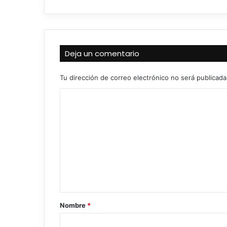
Deja un comentario
Tu dirección de correo electrónico no será publicada
C
o
m
e
n
t
a
r
Nombre
*
i