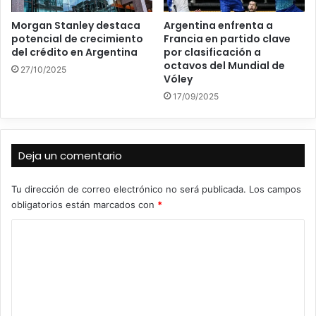
Morgan Stanley destaca
Argentina enfrenta a
potencial de crecimiento
Francia en partido clave
del crédito en Argentina
por clasificación a
octavos del Mundial de
27/10/2025
Vóley
17/09/2025
Deja un comentario
Tu dirección de correo electrónico no será publicada.
Los campos
obligatorios están marcados con
*
C
o
m
e
n