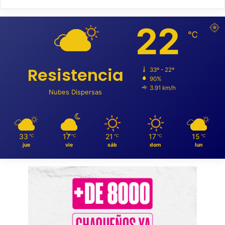
22
℃
Resistencia
33º - 22º
90%
3.91 km/h
Nubes Dispersas
33
17
21
17
15
℃
℃
℃
℃
℃
jue
vie
sáb
dom
lun