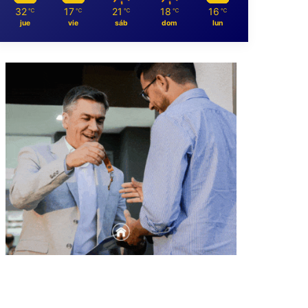
32
17
21
18
16
℃
℃
℃
℃
℃
jue
vie
sáb
dom
lun