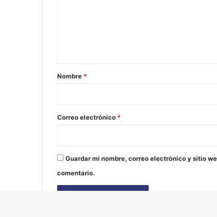
m
e
n
t
a
r
Nombre
*
i
o
*
Correo electrónico
*
Guardar mi nombre, correo electrónico y sitio w
comentario.