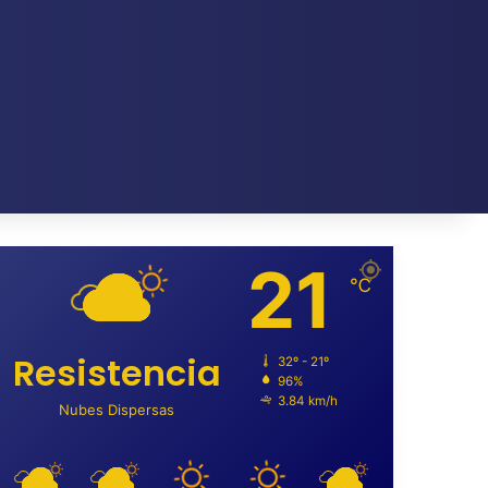
21
℃
Resistencia
32º - 21º
96%
3.84 km/h
Nubes Dispersas