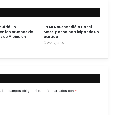
sufrió un
La MLS suspendió a Lionel
en las pruebas de
Messi por no participar de un
 de Alpine en
partido
25/07/2025
.
Los campos obligatorios están marcados con
*