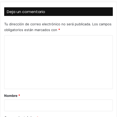
Deja un comentario
Tu dirección de correo electrónico no será publicada.
Los campos
obligatorios están marcados con
*
C
o
m
e
n
t
a
r
Nombre
*
i
o