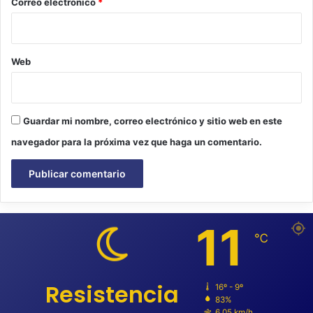
*
Correo electrónico
*
Web
Guardar mi nombre, correo electrónico y sitio web en este
navegador para la próxima vez que haga un comentario.
11
℃
Resistencia
16º - 9º
83%
6.05 km/h