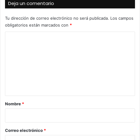
Deja un comentario
Tu dirección de correo electrónico no será publicada.
Los campos
obligatorios están marcados con
*
C
o
m
e
n
t
a
r
Nombre
*
i
o
*
Correo electrónico
*