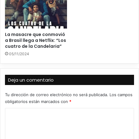
La masacre que conmovió
a Brasil llega a Netflix: “Los
cuatro de la Candelaria”
05/11/2024
Deja un comentario
Tu dirección de correo electrónico no será publicada.
Los campos
obligatorios están marcados con
*
C
o
m