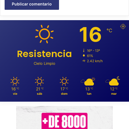
16
℃
Resistencia
16º - 13º
61%
2.42 km/h
Cielo Limpio
16
21
17
13
12
℃
℃
℃
℃
℃
vie
sáb
dom
lun
mar