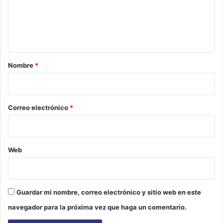
e
n
t
a
r
Nombre
*
i
o
*
Correo electrónico
*
Web
Guardar mi nombre, correo electrónico y sitio web en este
navegador para la próxima vez que haga un comentario.