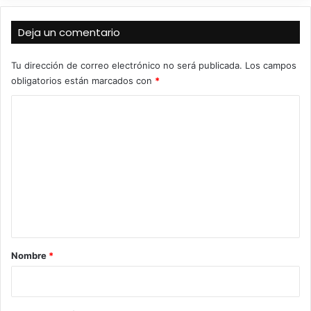
Deja un comentario
Tu dirección de correo electrónico no será publicada.
Los campos
obligatorios están marcados con
*
C
o
m
e
n
t
a
r
Nombre
*
i
o