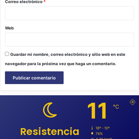
*
Correo electrónico
*
Web
Guardar mi nombre, correo electrónico y sitio web en este
navegador para la próxima vez que haga un comentario.
11
℃
Resistencia
18º - 10º
76%