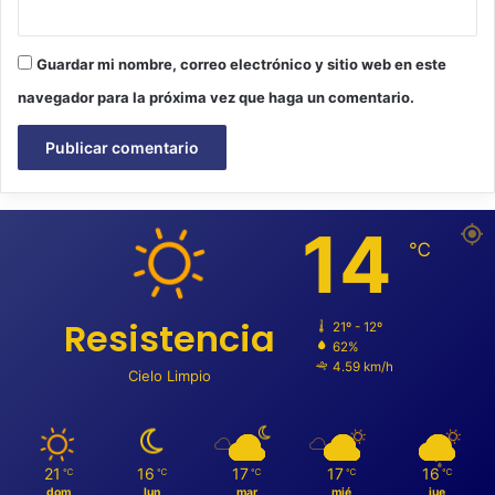
Guardar mi nombre, correo electrónico y sitio web en este
navegador para la próxima vez que haga un comentario.
14
℃
Resistencia
21º - 12º
62%
4.59 km/h
Cielo Limpio
21
16
17
17
16
℃
℃
℃
℃
℃
dom
lun
mar
mié
jue