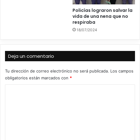
Policías lograron salvar la
vida de una nena que no
respiraba
18/07/2024
Deja un comentario
Tu dirección de correo electrónico no será publicada.
Los campos
obligatorios están marcados con
*
C
o
m
e
n
t