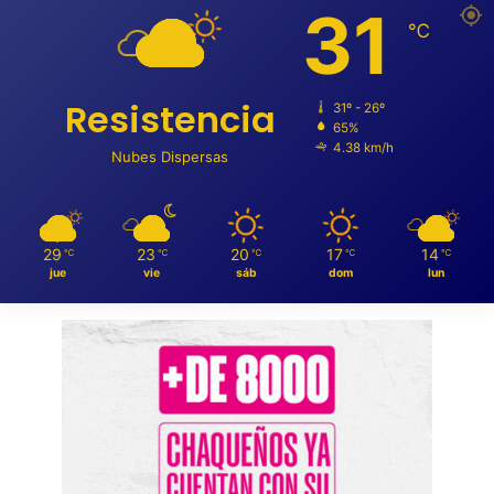
31
℃
Resistencia
31º - 26º
65%
4.38 km/h
Nubes Dispersas
29
23
20
17
14
℃
℃
℃
℃
℃
jue
vie
sáb
dom
lun