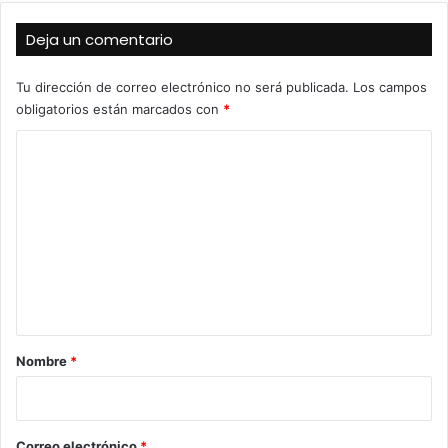
Deja un comentario
Tu dirección de correo electrónico no será publicada.
Los campos
obligatorios están marcados con
*
C
o
m
e
n
t
a
r
Nombre
*
i
o
*
Correo electrónico
*