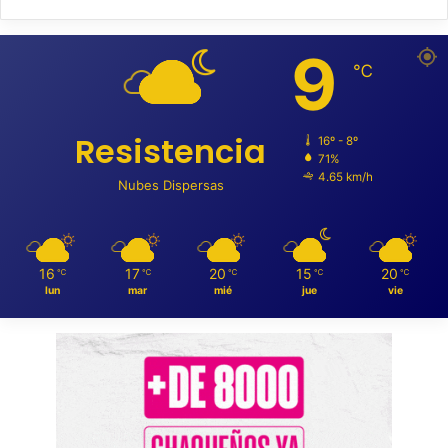
9
℃
Resistencia
16º - 8º
71%
4.65 km/h
Nubes Dispersas
16
17
20
15
20
℃
℃
℃
℃
℃
lun
mar
mié
jue
vie