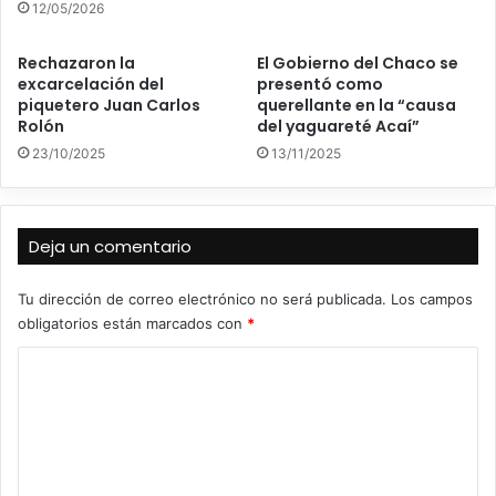
12/05/2026
Rechazaron la
El Gobierno del Chaco se
excarcelación del
presentó como
piquetero Juan Carlos
querellante en la “causa
Rolón
del yaguareté Acaí”
23/10/2025
13/11/2025
Deja un comentario
Tu dirección de correo electrónico no será publicada.
Los campos
obligatorios están marcados con
*
C
o
m
e
n