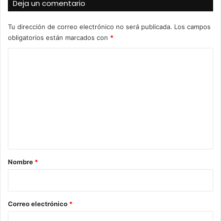
Deja un comentario
Tu dirección de correo electrónico no será publicada.
Los campos
obligatorios están marcados con
*
C
o
m
e
n
t
a
r
Nombre
*
i
o
*
Correo electrónico
*