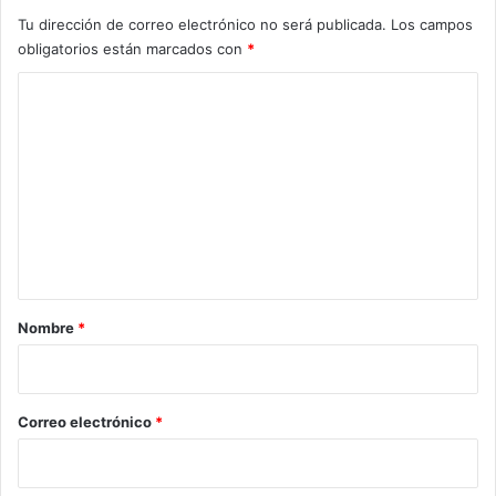
Tu dirección de correo electrónico no será publicada.
Los campos
obligatorios están marcados con
*
C
o
m
e
n
t
a
r
Nombre
*
i
o
*
Correo electrónico
*