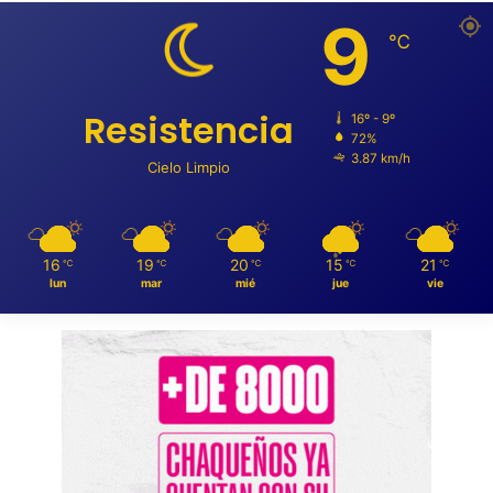
9
℃
Resistencia
16º - 9º
72%
3.87 km/h
Cielo Limpio
16
19
20
15
21
℃
℃
℃
℃
℃
lun
mar
mié
jue
vie