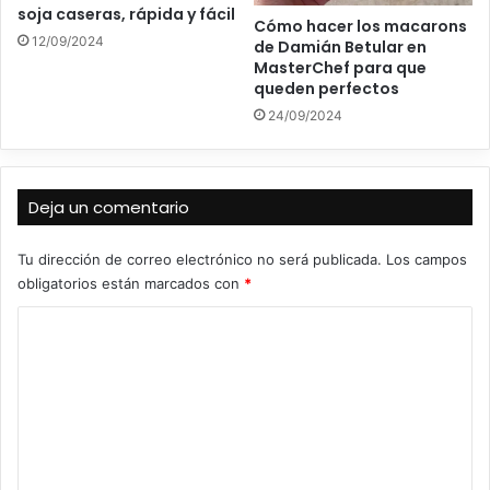
soja caseras, rápida y fácil
Cómo hacer los macarons
12/09/2024
de Damián Betular en
MasterChef para que
queden perfectos
24/09/2024
Deja un comentario
Tu dirección de correo electrónico no será publicada.
Los campos
obligatorios están marcados con
*
C
o
m
e
n
t