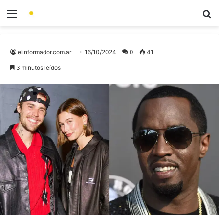
elinformador.com.ar
16/10/2024
0
41
3 minutos leídos