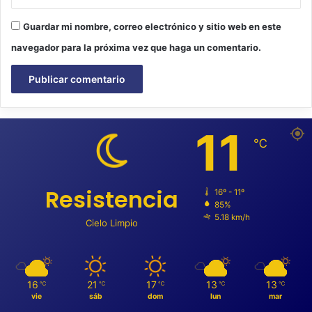
Guardar mi nombre, correo electrónico y sitio web en este
navegador para la próxima vez que haga un comentario.
11
℃
Resistencia
16º - 11º
85%
5.18 km/h
Cielo Limpio
16
21
17
13
13
℃
℃
℃
℃
℃
vie
sáb
dom
lun
mar