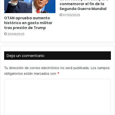
conmemorar el fin de la
Segunda Guerra Mundial
07/05/2025
OTAN aprueba aumento
histórico en gasto militar
tras presión de Trump
25/06/2025
Deja un comentario
Tu dirección de correo electrónico no será publicada.
Los campos
obligatorios están marcados con
*
C
o
m
e
n