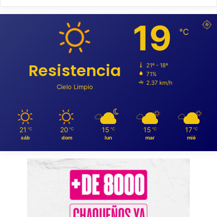
19
℃
Resistencia
21º - 18º
71%
2.37 km/h
Cielo Limpio
21
20
15
15
17
℃
℃
℃
℃
℃
sáb
dom
lun
mar
mié