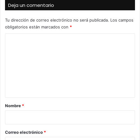
Deja un comentario
Tu dirección de correo electrónico no será publicada.
Los campos
obligatorios están marcados con
*
C
o
m
e
n
t
a
r
Nombre
*
i
o
*
Correo electrónico
*