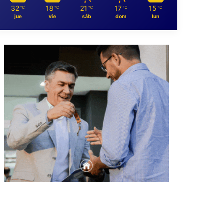
32
18
21
17
15
℃
℃
℃
℃
℃
jue
vie
sáb
dom
lun