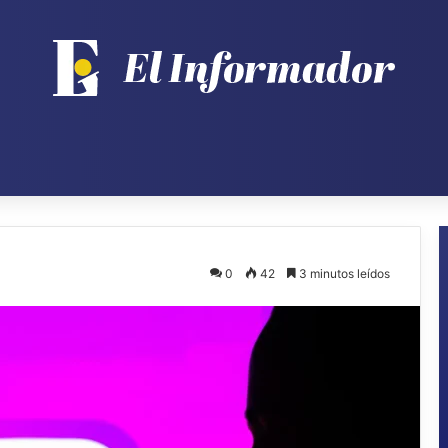
0
42
3 minutos leídos