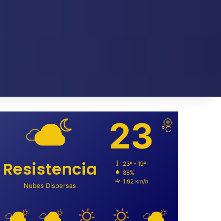
23
℃
Resistencia
23º - 19º
88%
1.92 km/h
Nubes Dispersas