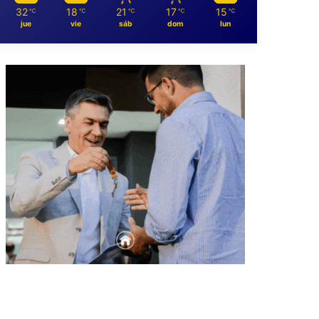
32
18
21
17
15
℃
℃
℃
℃
℃
jue
vie
sáb
dom
lun