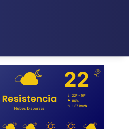
22
℃
Resistencia
22º - 19º
90%
1.87 km/h
Nubes Dispersas