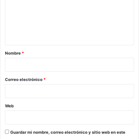
m
e
n
t
a
r
Nombre
*
i
o
*
Correo electrónico
*
Web
Guardar mi nombre, correo electrónico y sitio web en este