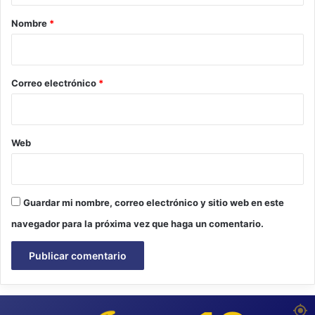
r
Nombre
*
i
o
*
Correo electrónico
*
Web
Guardar mi nombre, correo electrónico y sitio web en este
navegador para la próxima vez que haga un comentario.