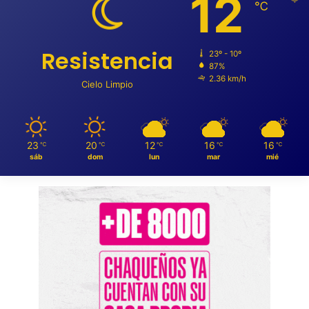
12
℃
Resistencia
23º - 10º
87%
2.36 km/h
Cielo Limpio
23
20
12
16
16
℃
℃
℃
℃
℃
sáb
dom
lun
mar
mié