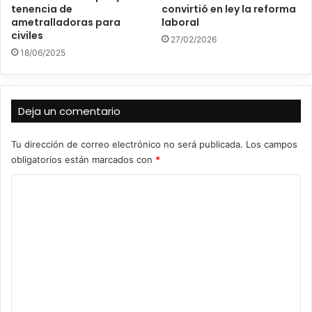
tenencia de
convirtió en ley la reforma
ametralladoras para
laboral
civiles
27/02/2026
18/06/2025
Deja un comentario
Tu dirección de correo electrónico no será publicada.
Los campos
obligatorios están marcados con
*
C
o
m
e
n
t
a