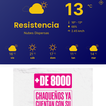
13
℃
Resistencia
16º - 13º
68%
2.45 km/h
Nubes Dispersas
16
21
17
11
14
℃
℃
℃
℃
℃
vie
sáb
dom
lun
mar