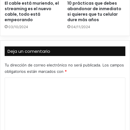
El cable está muriendo, el
10 prácticas que debes
streaming es el nuevo
abandonar de inmediato
cable, todo está
si quieres que tu celular
empeorando
dure más años
03/10/2024
04/11/2024
Deja un comentario
Tu dirección de correo electrónico no será publicada.
Los campos
obligatorios están marcados con
*
C
o
m
e
n
t