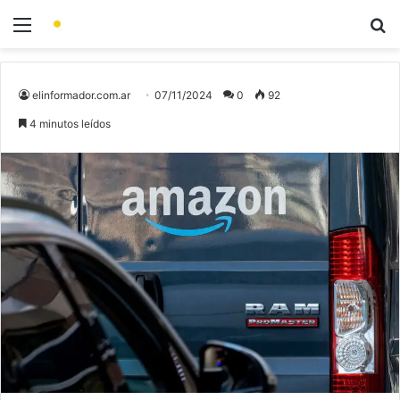
elinformador.com.ar
07/11/2024
0
92
4 minutos leídos