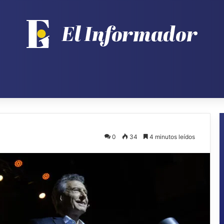
0
34
4 minutos leídos