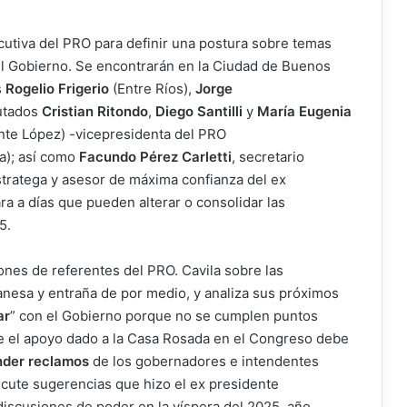
cutiva del PRO para definir una postura sobre temas
y el Gobierno. Se encontrarán en la Ciudad de Buenos
s
Rogelio Frigerio
(Entre Ríos),
Jorge
putados
Cristian Ritondo
,
Diego Santilli
y
María Eugenia
nte López) -vicepresidenta del PRO
ta); así como
Facundo Pérez Carletti
, secretario
stratega y asesor de máxima confianza del ex
a a días que pueden alterar o consolidar las
5.
iones de referentes del PRO. Cavila sobre las
lanesa y entraña de por medio, y analiza sus próximos
ar
” con el Gobierno porque no se cumplen puntos
e el apoyo dado a la Casa Rosada en el Congreso debe
nder reclamos
de los gobernadores e intendentes
ecute sugerencias que hizo el ex presidente
discusiones de poder en la víspera del 2025, año