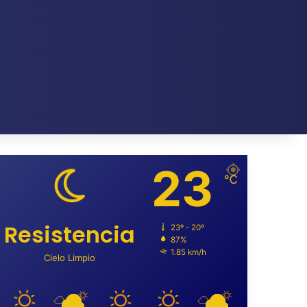
23
℃
Resistencia
23º - 20º
87%
1.85 km/h
Cielo Limpio