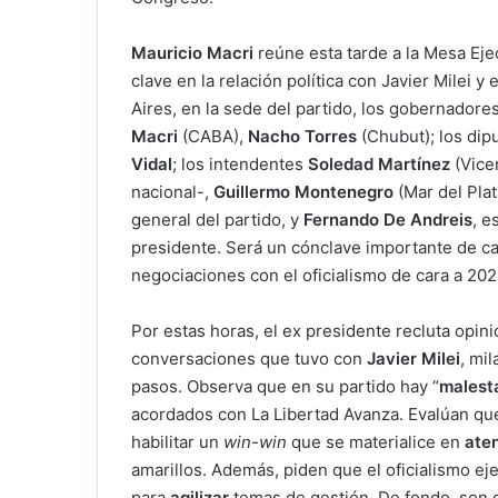
Mauricio Macri
reúne esta tarde a la Mesa Eje
clave en la relación política con Javier Milei 
Aires, en la sede del partido, los gobernadore
Macri
(CABA),
Nacho Torres
(Chubut); los di
Vidal
; los intendentes
Soledad Martínez
(Vice
nacional-,
Guillermo Montenegro
(Mar del Pla
general del partido, y
Fernando De Andreis
, e
presidente. Será un cónclave importante de car
negociaciones con el oficialismo de cara a 202
Por estas horas, el ex presidente recluta opin
conversaciones que tuvo con
Javier Milei
, mi
pasos. Observa que en su partido hay “
malest
acordados con La Libertad Avanza. Evalúan qu
habilitar un
win-win
que se materialice en
ate
amarillos. Además, piden que el oficialismo ej
para
agilizar
temas de gestión. De fondo, son 