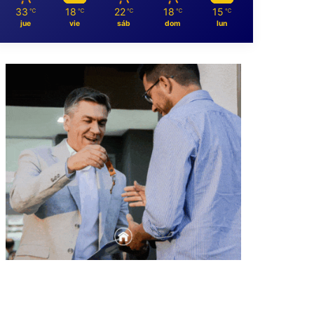
33
18
22
18
15
℃
℃
℃
℃
℃
jue
vie
sáb
dom
lun