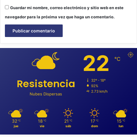
Guardar mi nombre, correo electrónico y sitio web en este
navegador para la próxima vez que haga un comentario.
22
℃
Resistencia
32º - 18º
92%
2.73 km/h
Nubes Dispersas
32
18
21
17
15
℃
℃
℃
℃
℃
jue
vie
sáb
dom
lun