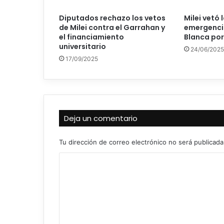
Diputados rechazo los vetos
Milei vetó 
de Milei contra el Garrahan y
emergenci
el financiamiento
Blanca por
universitario
24/06/2025
17/09/2025
Deja un comentario
Tu dirección de correo electrónico no será publicada
C
o
m
e
n