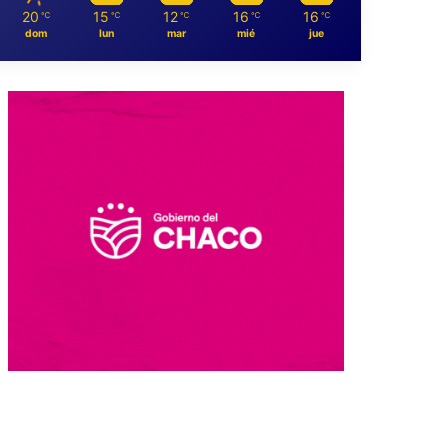
20
15
12
16
16
℃
℃
℃
℃
℃
dom
lun
mar
mié
jue