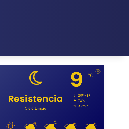
9
℃
Resistencia
20º - 8º
78%
3 km/h
Cielo Limpio