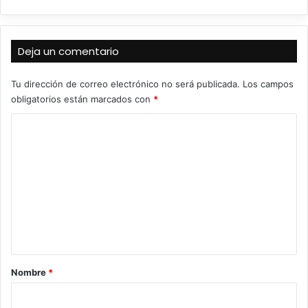
Deja un comentario
Tu dirección de correo electrónico no será publicada.
Los campos
obligatorios están marcados con
*
C
o
m
e
n
t
a
r
Nombre
*
i