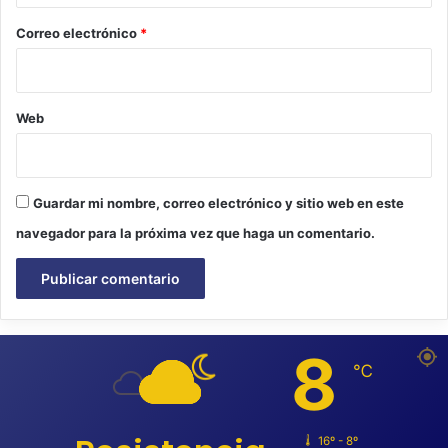
o
*
Correo electrónico
*
Web
Guardar mi nombre, correo electrónico y sitio web en este
navegador para la próxima vez que haga un comentario.
8
℃
16º - 8º