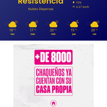
Resistencia
75%
4.27 km/h
Nubes Dispersas
16
17
20
15
20
℃
℃
℃
℃
℃
lun
mar
mié
jue
vie