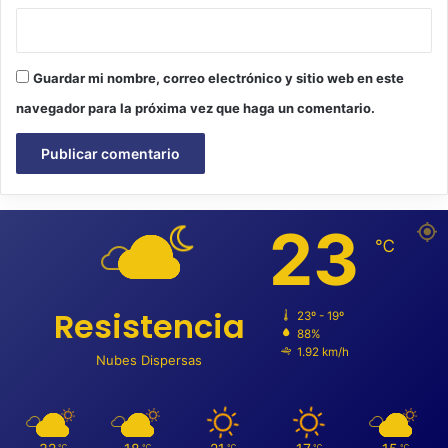
Guardar mi nombre, correo electrónico y sitio web en este
navegador para la próxima vez que haga un comentario.
23
℃
Resistencia
23º - 19º
88%
1.92 km/h
Nubes Dispersas
℃
℃
℃
℃
℃