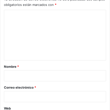
obligatorios están marcados con
*
C
o
m
e
n
t
a
r
Nombre
*
i
o
*
Correo electrónico
*
Web