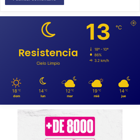
13
℃
Resistencia
18º - 10º
86%
3.2 km/h
Cielo Limpio
18
14
12
19
14
℃
℃
℃
℃
℃
dom
lun
mar
mié
jue