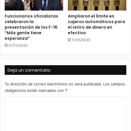
Funcionarios oficialistas
Ampliaron el límite en
celebraron la
cajeros automáticos para
presentación de los F-16:
el retiro de dinero en
“Más gente tiene
efectivo
esperanza”
11/05/2025
07/12/2025
Deja un comentario
Tu dirección de correo electrónico no será publicada.
Los campos
obligatorios están marcados con
*
C
o
m
e