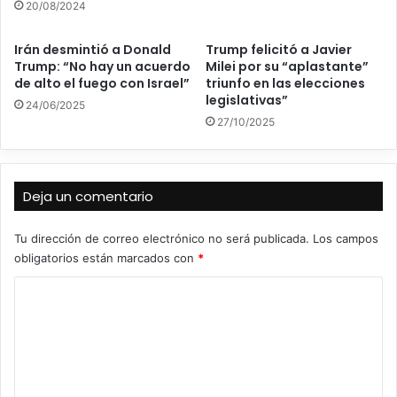
20/08/2024
Irán desmintió a Donald
Trump felicitó a Javier
Trump: “No hay un acuerdo
Milei por su “aplastante”
de alto el fuego con Israel”
triunfo en las elecciones
legislativas”
24/06/2025
27/10/2025
Deja un comentario
Tu dirección de correo electrónico no será publicada.
Los campos
obligatorios están marcados con
*
C
o
m
e
n