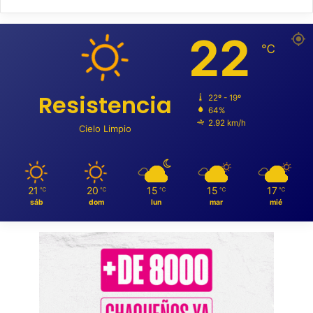
22
℃
Resistencia
22º - 19º
64%
2.92 km/h
Cielo Limpio
21
20
15
15
17
℃
℃
℃
℃
℃
sáb
dom
lun
mar
mié