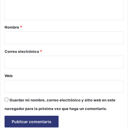
t
a
r
Nombre
*
i
o
*
Correo electrónico
*
Web
Guardar mi nombre, correo electrónico y sitio web en este
navegador para la próxima vez que haga un comentario.