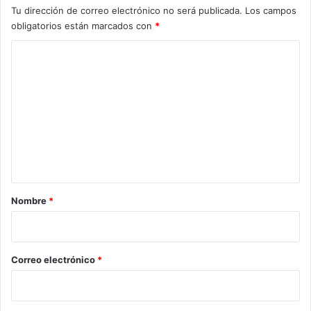
Tu dirección de correo electrónico no será publicada.
Los campos
obligatorios están marcados con
*
C
o
m
e
n
t
a
r
Nombre
*
i
o
*
Correo electrónico
*