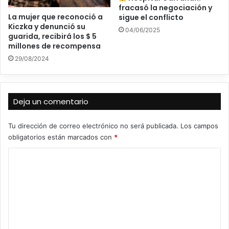
fracasó la negociación y
La mujer que reconoció a
sigue el conflicto
Kiczka y denunció su
04/06/2025
guarida, recibirá los $ 5
millones de recompensa
29/08/2024
Deja un comentario
Tu dirección de correo electrónico no será publicada.
Los campos
obligatorios están marcados con
*
C
o
m
e
n