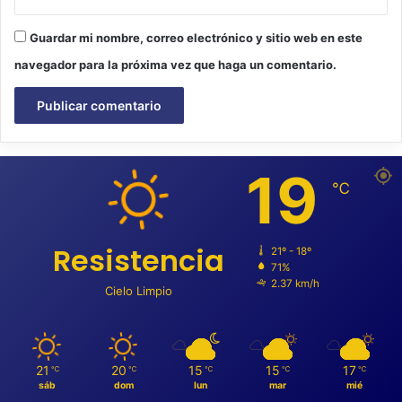
Guardar mi nombre, correo electrónico y sitio web en este
navegador para la próxima vez que haga un comentario.
19
℃
Resistencia
21º - 18º
71%
2.37 km/h
Cielo Limpio
21
20
15
15
17
℃
℃
℃
℃
℃
sáb
dom
lun
mar
mié