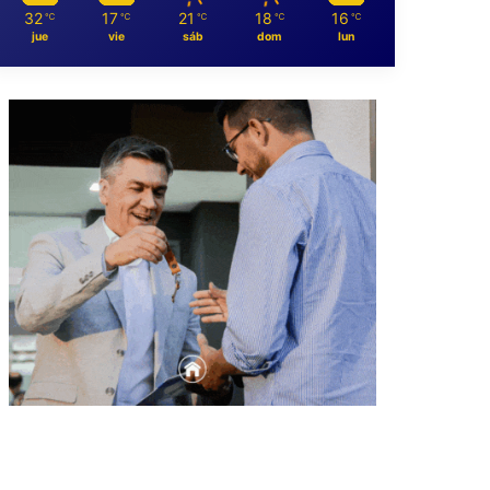
32
17
21
18
16
℃
℃
℃
℃
℃
jue
vie
sáb
dom
lun