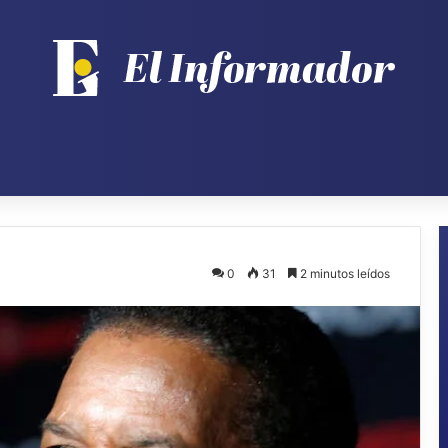
0
31
2 minutos leídos