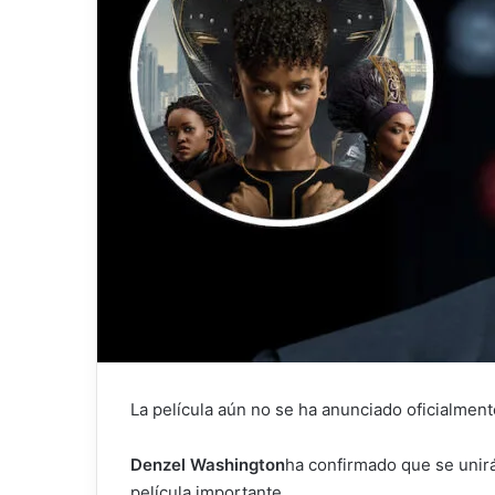
La película aún no se ha anunciado oficialmente
Denzel Washington
ha confirmado que se unir
película importante.