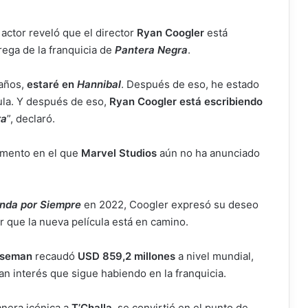
l actor reveló que el director
Ryan Coogler
está
rega de la franquicia de
Pantera Negra
.
 años,
estaré en
Hannibal
. Después de eso, he estado
la. Y después de eso,
Ryan Coogler está escribiendo
ra
”, declaró.
omento en el que
Marvel Studios
aún no ha anunciado
nda por Siempre
en 2022, Coogler expresó su deseo
er que la nueva película está en camino.
oseman
recaudó
USD 859,2 millones
a nivel mundial,
n interés que sigue habiendo en la franquicia.
nera icónica a
T’Challa
, se convirtió en el punto de