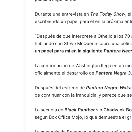
Durante una entrevista en
The Today Show
, e
escribiendo un papel para él en la próxima ent
“Después de que interprete a Othello a los 70
hablando con Steve McQueen sobre una pelícu
un papel para mí en la siguiente
Pantera Neg
La confirmación de Washington llega en un m
oficialmente el desarrollo de
Pantera Negra 3
.
Después del estreno de
Pantera Negra: Waka
de continuar con la franquicia, y parece que s
La secuela de
Black Panther
sin
Chadwick B
según Box Office Mojo, lo que demuestra el gra
La ausencia de Boseman, quien encarnó de ma