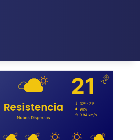
21
℃
Resistencia
32º - 21º
96%
3.84 km/h
Nubes Dispersas