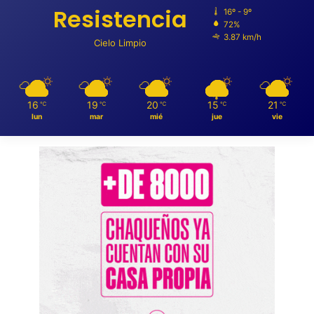
Resistencia
16º - 9º
72%
3.87 km/h
Cielo Limpio
16
19
20
15
21
℃
℃
℃
℃
℃
lun
mar
mié
jue
vie