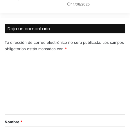
11/08/2025
Deja un comentario
Tu dirección de correo electrónico no será publicada.
Los campos
obligatorios están marcados con
*
C
o
m
e
n
t
a
r
Nombre
*
i