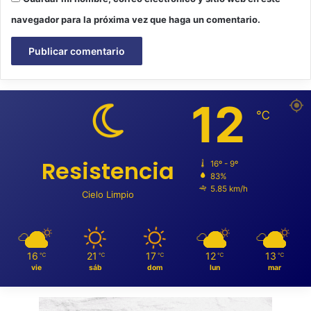
navegador para la próxima vez que haga un comentario.
12
℃
Resistencia
16º - 9º
83%
5.85 km/h
Cielo Limpio
16
21
17
12
13
℃
℃
℃
℃
℃
vie
sáb
dom
lun
mar