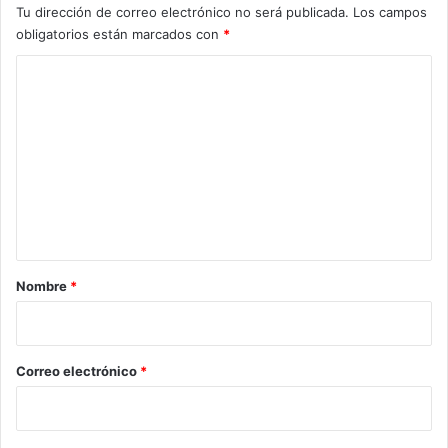
Tu dirección de correo electrónico no será publicada.
Los campos
obligatorios están marcados con
*
C
o
m
e
n
t
a
r
Nombre
*
i
o
*
Correo electrónico
*