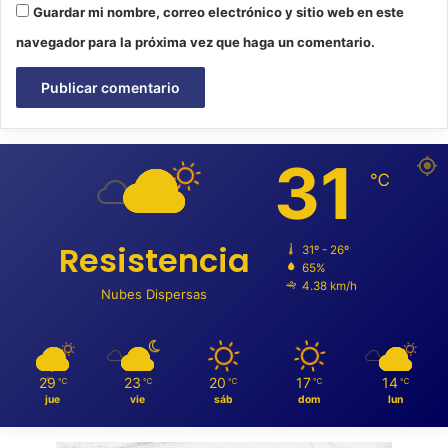
Guardar mi nombre, correo electrónico y sitio web en este
navegador para la próxima vez que haga un comentario.
31
℃
Resistencia
31º - 26º
65%
4.38 km/h
Nubes Dispersas
29
23
20
17
14
℃
℃
℃
℃
℃
jue
vie
sáb
dom
lun