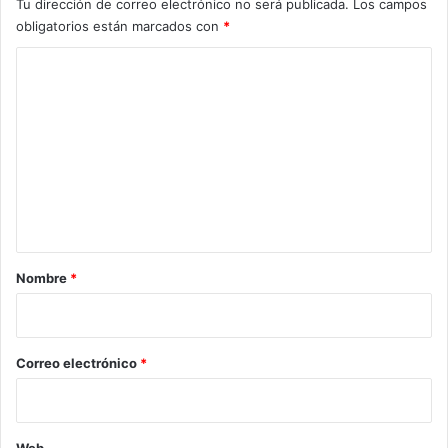
Tu dirección de correo electrónico no será publicada.
Los campos
obligatorios están marcados con
*
C
o
m
e
n
t
a
r
Nombre
*
i
o
*
Correo electrónico
*