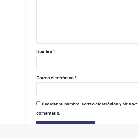
m
e
n
t
a
r
Nombre
*
i
o
*
Correo electrónico
*
Guardar mi nombre, correo electrónico y sitio w
comentario.