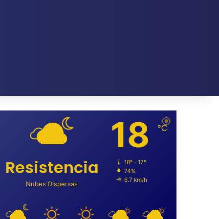
18
℃
Resistencia
18º - 17º
74%
6.7 km/h
Nubes Dispersas