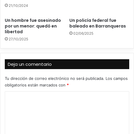
21/10/2024
Un hombre fue asesinado
Un policía federal fue
por un menor: quedó en
baleado en Barranqueras
libertad
02/06/2025
27/10/2025
Deja un comentario
Tu dirección de correo electrónico no será publicada.
Los campos
obligatorios están marcados con
*
C
o
m
e
n