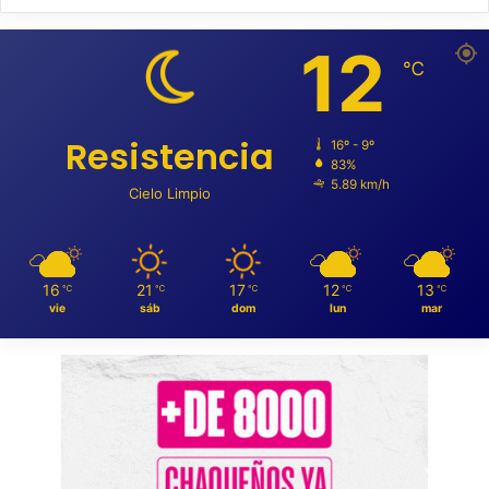
12
℃
Resistencia
16º - 9º
83%
5.89 km/h
Cielo Limpio
16
21
17
12
13
℃
℃
℃
℃
℃
vie
sáb
dom
lun
mar