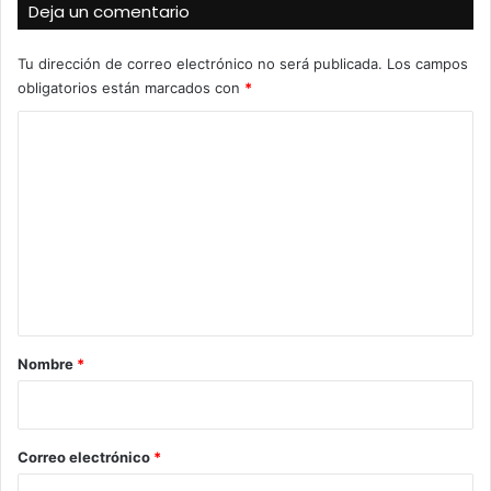
Deja un comentario
Tu dirección de correo electrónico no será publicada.
Los campos
obligatorios están marcados con
*
C
o
m
e
n
t
a
r
Nombre
*
i
o
*
Correo electrónico
*