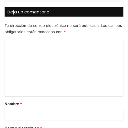
Deja un comentario
Tu dirección de correo electrónico no será publicada.
Los campos
obligatorios están marcados con
*
C
o
m
e
n
t
a
r
Nombre
*
i
o
*
Correo electrónico
*